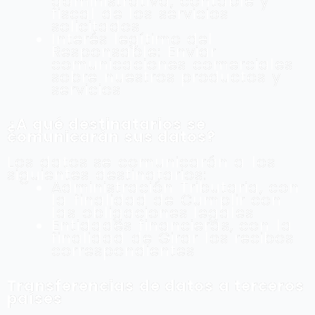
administrativa, contable y
fiscal de los servicios
solicitados
Interés legítimo del
Responsable: Enviar
comunicaciones comerciales
sobre nuestros productos y
servicios
¿A qué destinatarios se
comunicarán sus datos?
Los datos se comunicarán a los
siguientes destinatarios:
Administración Tributaria, con
la finalidad de Cumplir con
las obligaciones legales
Entidades financieras, con la
finalidad de Girar los recibos
correspondientes
Transferencias de datos a terceros
países