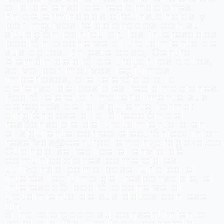
o la defensa de reclamaciones.
En determinadas circunstancias y
por motivos relacionados con su
situación particular, los interesados
podrán oponerse al tratamiento de
sus datos. En este caso, Centro
Alemán dejará de tratar los datos,
salvo por motivos legítimos
imperiosos, o el ejercicio o la
defensa de posibles reclamaciones.
Podrá ejercitar materialmente sus
derechos de la siguiente forma:
dirigiéndose a la dirección del
responsable del tratamiento o en
el siguiente correo electrónico: info-
reservas@centroalemanzaragoza.c
Cuando se realice el envío de
comunicaciones comerciales
utilizando como base jurídica el
interés legítimo del responsable, el
interesado podrá oponerse al
tratamiento de sus datos con ese
fin.
Si ha otorgado su consentimiento
para alguna finalidad concreta,