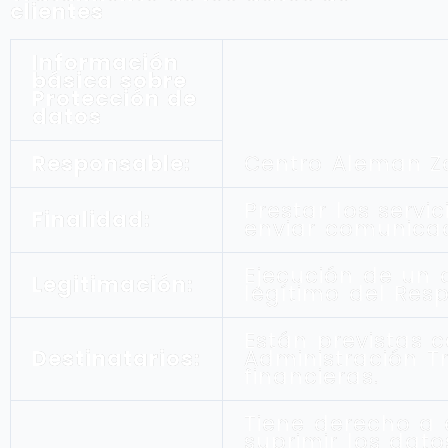
clientes
Información
básica sobre
Protección de
datos
Responsable:
Centro Aleman Z
Prestar los servic
Finalidad:
enviar comunica
Ejecución de un c
Legitimación:
legítimo del Res
Están previstas 
Destinatarios:
Administración Tr
financieras.
Tiene derecho a a
suprimir los dato