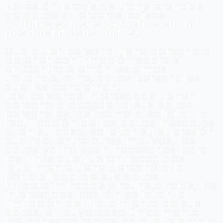
No están previstas transferencias
de datos a terceros países.
¿Cuáles son sus derechos cuando
nos facilita sus datos?
Cualquier persona tiene derecho a
obtener confirmación sobre si
en Centro Alemán estamos
tratando, o no, datos personales
que les conciernan.
Las personas interesadas tienen
derecho a acceder a sus datos
personales, así como a solicitar la
rectificación de los datos inexactos
o, en su caso, solicitar su supresión
cuando, entre otros motivos, los
datos ya no sean necesarios para
los fines que fueron recogidos.
Igualmente tiene derecho a la
portabilidad de sus datos.
En determinadas circunstancias, los
interesados podrán solicitar la
limitación del tratamiento de sus
datos, en cuyo caso únicamente
los conservaremos para el ejercicio