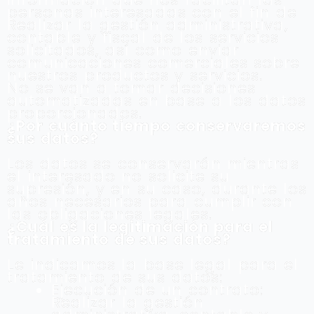
personas interesadas con el fin de
Realizar la gestión administrativa,
contable y fiscal de los servicios
solicitados, así como enviar
comunicaciones comerciales sobre
nuestros productos y servicios.
No se van a tomar decisiones
automatizadas en base a los datos
proporcionados.
¿Por cuánto tiempo conservaremos
sus datos?
Los datos se conservarán mientras
el interesado no solicite su
supresión, y en su caso, durante los
años necesarios para cumplir con
las obligaciones legales.
¿Cuál es la legitimación para el
tratamiento de sus datos?
Le indicamos la base legal para el
tratamiento de sus datos:
Ejecución de un contrato:
Realizar la gestión