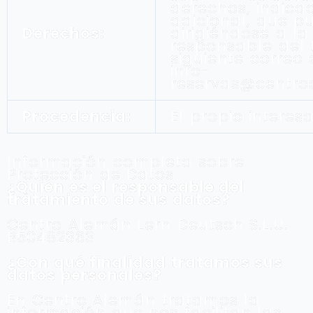
derechos, indica
adicional, que p
Derechos:
dirigiéndose a la
responsable del 
siguiente correo
info-
reservas@centr
Procedencia:
El propio interes
Información completa sobre
Protección de Datos
¿Quién es el responsable del
tratamiento de sus datos?
Centro Alemán Lern Deutsch S.L.U.
B50482363
¿Con qué finalidad tratamos sus
datos personales?
En Centro Alemán tratamos la
información que nos facilitan las