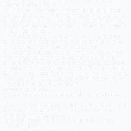
tiene derecho a
retirar el consentimiento otorgado
en cualquier momento, sin que ello
afecte a la licitud del tratamiento
basado en el consentimiento previo
a su retirada.
En caso de que sienta vulnerados
sus derechos en lo concerniente a
la protección de sus datos
personales, especialmente cuando
no haya obtenido satisfacción en
el ejercicio de sus derechos, puede
presentar una reclamación ante la
Autoridad de Control en materia de
Protección de Datos competente a
través de su sitio web:
www.agpd.es.
¿Cómo hemos obtenido sus datos?
Los datos personales que tratamos
en Centro Alemán proceden de: El
propio interesado.
Las categorías de datos que se
tratan son: