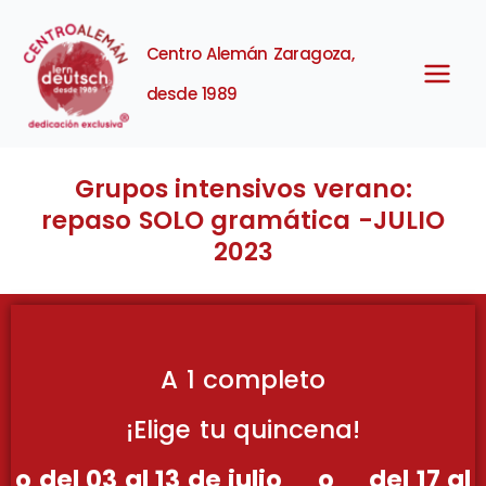
Ir
Centro Alemán Zaragoza,
al
desde 1989
contenido
Grupos intensivos verano:
repaso SOLO gramática -JULIO
2023
A 1 completo
¡Elige tu quincena!
o del 03 al 13 de julio o del 17 al