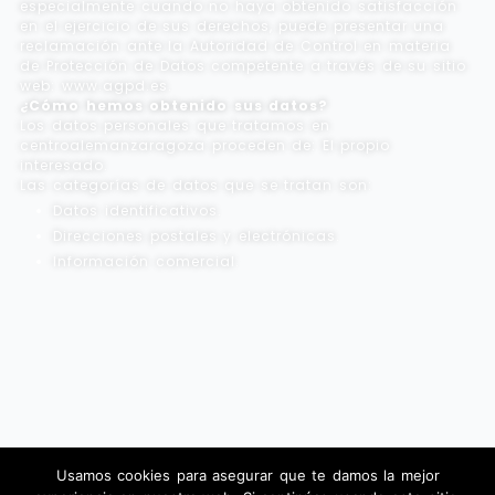
especialmente cuando no haya obtenido satisfacción
en el ejercicio de sus derechos, puede presentar una
reclamación ante la Autoridad de Control en materia
de Protección de Datos competente a través de su sitio
web: www.agpd.es.
¿Cómo hemos obtenido sus datos?
Los datos personales que tratamos en
centroalemanzaragoza proceden de: El propio
interesado.
Las categorías de datos que se tratan son:
Datos identificativos.
Direcciones postales y electrónicas.
Información comercial.
Usamos cookies para asegurar que te damos la mejor