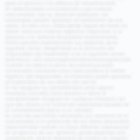
para el ejercicio o la defensa de reclamaciones.
En determinadas circunstancias y por motivos
relacionados con su situación particular, los
interesados podrán oponerse al tratamiento de sus
datos. En este caso,
Centro Alemán
dejará de tratar los
datos, salvo por motivos legítimos imperiosos, o el
ejercicio o la defensa de posibles reclamaciones.
Podrá ejercitar materialmente sus derechos de la
siguiente forma: dirigiéndose a la dirección del
responsable del tratamiento o en el siguiente correo
electrónico: info-reservas@centroalemanzaragoza.com
Cuando se realice el envío de comunicaciones
comerciales utilizando como base jurídica el interés
legítimo del responsable, el interesado podrá oponerse
al tratamiento de sus datos con ese fin.
Si ha otorgado su consentimiento para alguna
finalidad concreta, tiene derecho a retirar el
consentimiento otorgado en cualquier momento, sin
que ello afecte a la licitud del tratamiento basado en
el consentimiento previo a su retirada.
En caso de que sienta vulnerados sus derechos en lo
concerniente a la protección de sus datos personales,
especialmente cuando no haya obtenido satisfacción
en el ejercicio de sus derechos, puede presentar una
reclamación ante la Autoridad de Control en materia