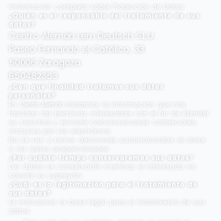
Información completa sobre Protección de Datos
¿Quién es el responsable del tratamiento de sus
datos?
Centro Alemán Lern Deutsch S.L.U.
Paseo Fernando el Católico, 33
50006 Zaragoza
B50482363
¿Con qué finalidad tratamos sus datos
personales?
En
Centro Alemán
tratamos la información que nos
facilitan las personas interesadas con el fin de Atender
su solicitud y enviarle comunicaciones comerciales,
inclusive por vía electrónica
No se van a tomar decisiones automatizadas en base
a los datos proporcionados.
¿Por cuánto tiempo conservaremos sus datos?
Los datos se conservarán mientras el interesado no
solicite su supresión
¿Cuál es la legitimación para el tratamiento de
sus datos?
Le indicamos la base legal para el tratamiento de sus
datos: