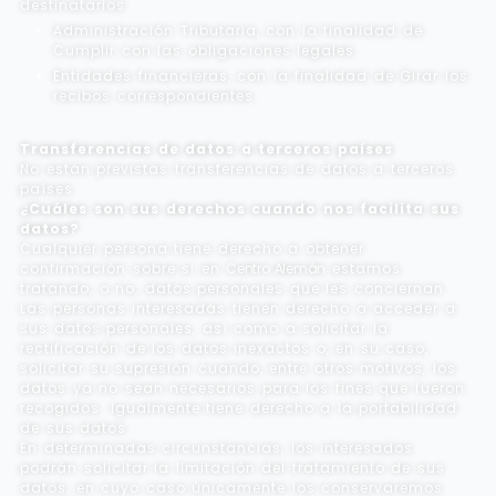
destinatarios:
Administración Tributaria, con la finalidad de
Cumplir con las obligaciones legales
Entidades financieras, con la finalidad de Girar los
recibos correspondientes
Transferencias de datos a terceros países
No están previstas transferencias de datos a terceros
países.
¿Cuáles son sus derechos cuando nos facilita sus
datos?
Cualquier persona tiene derecho a obtener
confirmación sobre si en
Centro Alemán
estamos
tratando, o no, datos personales que les conciernan.
Las personas interesadas tienen derecho a acceder a
sus datos personales, así como a solicitar la
rectificación de los datos inexactos o, en su caso,
solicitar su supresión cuando, entre otros motivos, los
datos ya no sean necesarios para los fines que fueron
recogidos. Igualmente tiene derecho a la portabilidad
de sus datos.
En determinadas circunstancias, los interesados
podrán solicitar la limitación del tratamiento de sus
datos, en cuyo caso únicamente los conservaremos