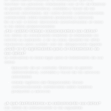
facilitan las personas interesadas con el fin de Realizar
la gestión administrativa, contable y fiscal de los
servicios solicitados, así como enviar comunicaciones
comerciales sobre nuestros productos y servicios.
No se van a tomar decisiones automatizadas en base
a los datos proporcionados.
¿Por cuánto tiempo conservaremos sus datos?
Los datos se conservarán mientras el interesado no
solicite su supresión, y en su caso, durante los años
necesarios para cumplir con las obligaciones legales.
¿Cuál es la legitimación para el tratamiento de
sus datos?
Le indicamos la base legal para el tratamiento de sus
datos:
Ejecución de un contrato: Realizar la gestión
administrativa, contable y fiscal de los servicios
solicitados
Interés legítimo del Responsable: Enviar
comunicaciones comerciales sobre nuestros
productos y servicios
¿A qué destinatarios se comunicarán sus datos?
Los datos se comunicarán a los siguientes