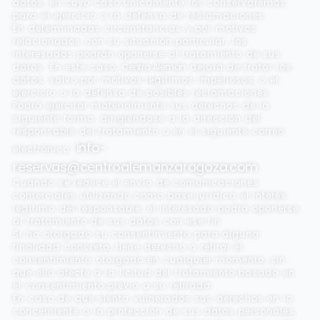
datos, en cuyo caso únicamente los conservaremos
para el ejercicio o la defensa de reclamaciones.
En determinadas circunstancias y por motivos
relacionados con su situación particular, los
interesados podrán oponerse al tratamiento de sus
datos. En este caso,
Centro Alemán
dejará de tratar los
datos, salvo por motivos legítimos imperiosos, o el
ejercicio o la defensa de posibles reclamaciones.
Podrá ejercitar materialmente sus derechos de la
siguiente forma: dirigiéndose a la dirección del
responsable del tratamiento o en el siguiente correo
info-
electrónico:
reservas@centroalemanzaragoza.com
Cuando se realice el envío de comunicaciones
comerciales utilizando como base jurídica el interés
legítimo del responsable, el interesado podrá oponerse
al tratamiento de sus datos con ese fin.
Si ha otorgado su consentimiento para alguna
finalidad concreta, tiene derecho a retirar el
consentimiento otorgado en cualquier momento, sin
que ello afecte a la licitud del tratamiento basado en
el consentimiento previo a su retirada.
En caso de que sienta vulnerados sus derechos en lo
concerniente a la protección de sus datos personales,