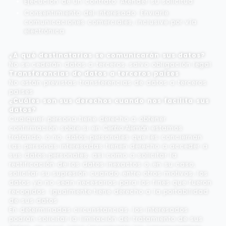
Ejecución de un contrato: Atender su solicitud
Consentimiento del interesado: Enviarle
comunicaciones comerciales, inclusive por vía
electrónica
¿A qué destinatarios se comunicarán sus datos?
No se cederán datos a terceros, salvo obligación legal.
Transferencias de datos a terceros países
No están previstas transferencias de datos a terceros
países.
¿Cuáles son sus derechos cuando nos facilita sus
datos?
Cualquier persona tiene derecho a obtener
confirmación sobre si en
Centro Alemán
estamos
tratando, o no, datos personales que les conciernan.
Las personas interesadas tienen derecho a acceder a
sus datos personales, así como a solicitar la
rectificación de los datos inexactos o, en su caso,
solicitar su supresión cuando, entre otros motivos, los
datos ya no sean necesarios para los fines que fueron
recogidos. Igualmente tiene derecho a la portabilidad
de sus datos.
En determinadas circunstancias, los interesados
podrán solicitar la limitación del tratamiento de sus