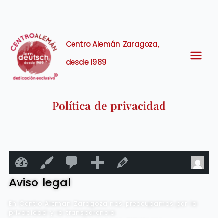
Centro Alemán Zaragoza,
desde 1989
Política de privacidad
0
0
A
Centro Alemán Zaragoza
Personalizar
Editar la página
Ho
comentarios
ñ
Aviso legal
en
a
En Centro Aleman Zaragoza nos preocupamos por la
moderación
d
privacidad y la transparencia.