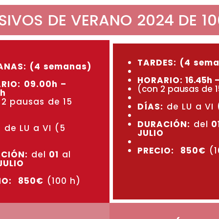
SIVOS DE VERANO 2024 DE 10
TARDES: (4 sem
NAS: (4 semanas)
HORARIO:
16.45h 
RIO:
09.00h –
(con 2 pausas de 1
0h
 2 pausas de 15
DÍAS:
de LU a VI 
DURACIÓN:
del
0
:
de LU a VI (5
JULIO
)
PRECIO:
850€
(1
CIÓN:
del
01
al
JULIO
IO:
850€
(100 h)