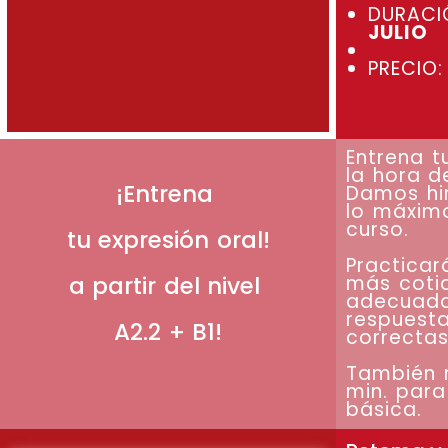
DURACI
JULIO
PRECIO
Entrena t
la hora d
¡Entrena
Damos hi
lo máximo
curso.
tu expresión oral!
Practicar
a partir del nivel
más coti
adecuad
respuesta
A2.2 + B1!
correcta
También 
min. par
básica.