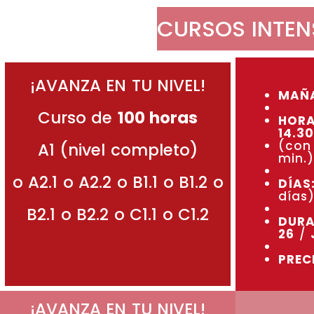
Ir
CURSOS INTEN
al
contenido
¡AVANZA EN TU NIVEL!
MAÑA
Curso de
100 horas
HORA
14.3
(con
A1 (nivel completo)
min.)
o A2.1 o A2.2 o B1.1 o B1.2 o
DÍAS
días
B2.1 o B2.2 o C1.1 o C1.2
DURA
26
/
PREC
¡AVANZA EN TU NIVEL!