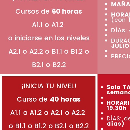
MAÑA
Cursos de
60 horas
HORAR
(con 
A1.1 o A1.2
DÍAs:
o iniciarse en los niveles
DURAC
JULIO
A2.1 o A2.2 o B1.1 o B1.2 o
PRECI
B2.1 o B2.2
¡INICIA TU NIVEL!
Solo T
seman
Curso de
40 horas
HORARIO
19.30h
A1.1
o A1.2 o A2.1 o A2.2
DÍAS: 
días)
o B1.1 o B1.2 o
B2.1 o B2.2