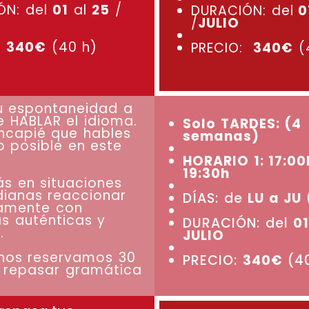
ÓN: del
01
al
25
/
DURACIÓN: del
0
/
JULIO
:
340€
(40 h)
PRECIO:
340€
(
u espontaneidad a
e HABLAR el idioma.
Solo TARDES: (4
ncapié que hables
semanas)
 posible en este
HORARIO 1: 17:00
19:30h
ás en situaciones
dianas reaccionar
DÍAS: de
LU a JU 
amente con
s auténticas y
DURACIÓN: del
01
s.
JULIO
nos reservamos 30
PRECIO:
340€
(40
a repasar gramática