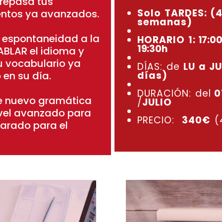
repasa tus
Solo TARDES: (
ntos ya avanzados.
semanas)
u espontaneidad a la
HORARIO 1:
17:00
19:30h
ABLAR el idioma y
u vocabulario ya
DÍAS: de
LU a JU
 en su día.
días)
DURACIÓN: del
0
e nuevo gramática
/
JULIO
ivel avanzado para
PRECIO:
340€
(
parado para el