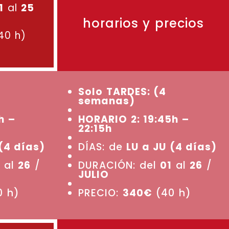
1
al
25
horarios y precios
40 h)
Solo TARDES: (4
semanas)
h –
HORARIO 2: 19:45h –
22:15h
(4 días)
DÍAS: de
LU a JU (4 días)
al
26
/
DURACIÓN: del
01
al
26
/
JULIO
 h)
PRECIO:
340€
(40 h)