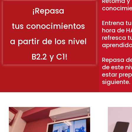
Retoma y 
conocimie
¡Repasa
Entrena t
tus conocimientos
hora de H
refresca t
a partir de los nivel
aprendido
B2.2 y C1!
Repasa d
de este n
estar pre
siguiente.