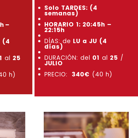
Solo TARDES: (4
4
semanas)
HORARIO 1: 20:45h –
h –
22:15h
DÍAS: de
LU a JU (4
 (4
días)
DURACIÓN: del
01
al
25
/
1
al
25
JULIO
PRECIO:
340€
(40 h)
40 h)