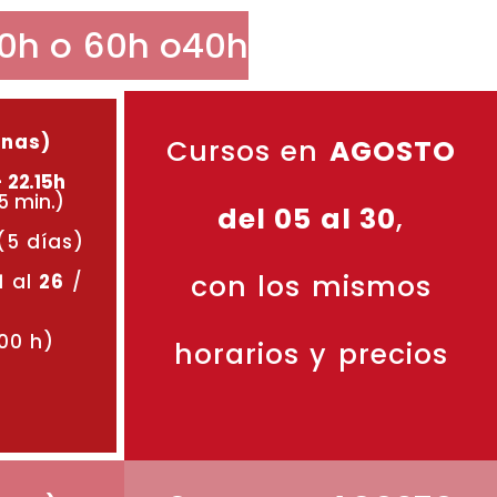
0h o 60h o40h
anas)
Cursos en
AGOSTO
– 22.15h
5 min.)
del 05 al 30
,
(5 días)
con los mismos
1
al
26
/
00 h)
horarios y precios