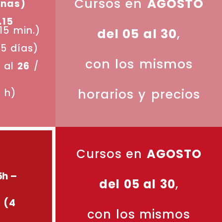
Cursos en
AGOSTO
anas)
.15
15 min.)
del 05 al 30
,
(5 días)
con los mismos
al
26
/
horarios y precios
 h)
4
Cursos en
AGOSTO
5h –
del 05 al 30
,
 (4
con los mismos