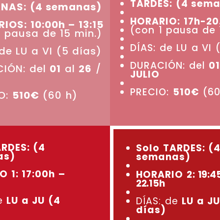
TARDES: (4 sem
NAS: (4 semanas)
HORARIO: 17h-20
IOS: 10:00h – 13:15
(con 1 pausa de 
1 pausa de 15 min.)
DÍAS: de LU a VI 
 de LU a VI (5 días)
DURACIÓN: del
01
IÓN: del
01
al
26
/
JULIO
PRECIO:
510€
(60
O:
510€
(60 h)
ARDES: (4
Solo TARDES: (
as)
semanas)
 1: 17:00h –
HORARIO 2:
19:4
22.15h
de
LU a JU (4
DÍAS: de
LU a JU
días)